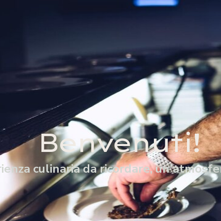
Benvenuti!
enza culinaria da ricordare, un'atmosfer